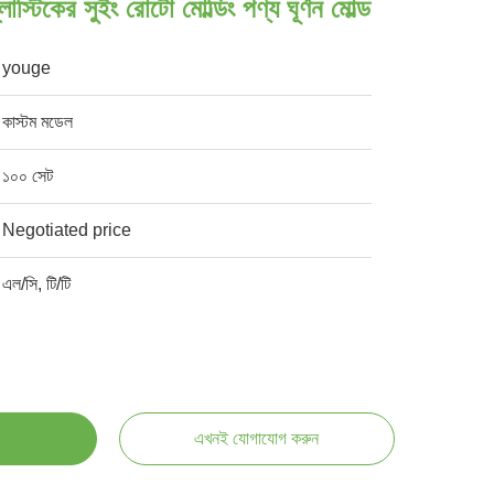
্টিকের সুইং রোটো মোল্ডিং পণ্য ঘূর্ণন মোল্ড
youge
কাস্টম মডেল
১০০ সেট
Negotiated price
এল/সি, টি/টি
এখনই যোগাযোগ করুন