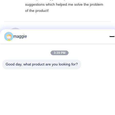
suggestions which helped me solve the problem
of the product!
S
Smith
maggie
সহায়ক (6)
3:39 PM
This mold is of high quality and I am very
satisfied with it! Hope to maintain the
Good day, what product are you looking for?
cooperation!
C
Charles
সহায়ক (6)
Thank you, Maggie, for your great help in this