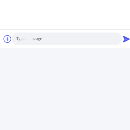
project! Youge is a trustworthy company.
ট্যাগ:
প্লাস্টিকের ব্লাভার হাউজিং
শিশুদের প্লাস্টিকের খেলনা
রোটারি মোল্ডিং অ্যালুমিনিয়াম মোল্ড
সম্পর্কিত পণ্য
Photo
Video Call
Audio Call