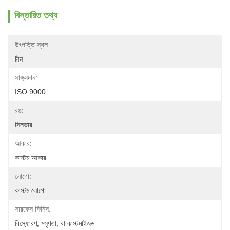
বিস্তারিত তথ্য
উৎপত্তি স্থল:
চীন
সাক্ষ্যদান:
ISO 9000
রঙ:
সিলভার
আকার:
কাস্টম আকার
লোগো:
কাস্টম লোগো
সারফেস ফিনিস:
বিস্ফোরণ, মসৃণতা, বা কাস্টমাইজড