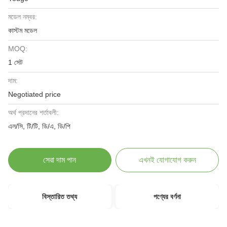
মডেল নম্বর:
কাস্টম মডেল
MOQ:
1 সেট
দাম:
Negotiated price
অর্থ প্রদানের শর্তাবলী:
এল/সি, টি/টি, ডি/এ, ডি/পি
সেরা দাম পান
এখনই যোগাযোগ করুন
বিস্তারিত তথ্য
পণ্যের বর্ণনা