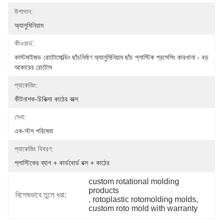
উপাদান:
অ্যালুমিনিয়াম
কীওয়ার্ড:
কাস্টমাইজড রোটোমোল্ডিং ছাঁচনির্মাণ অ্যালুমিনিয়াম ছাঁচ প্লাস্টিক প্রসেসিং কারখানা - বড় 
আকারের রোটোম
প্যাকেজিং:
কীটনাশক-চিকিত্সা কাঠের বাক্স
সেবা:
এক-স্টপ পরিষেবা
প্যাকেজিং বিবরণ:
প্লাস্টিকের ব্যাগ + কার্ডবোর্ড বক্স + কাঠের
custom rotational molding 
products
বিশেষভাবে তুলে ধরা:
, 
rotoplastic rotomolding molds
, 
custom roto mold with warranty